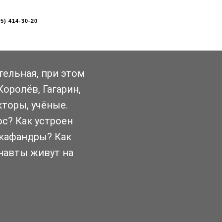
95) 414-30-20
кательной,
айдёте
 героях и
тельная, при этом
осмоса и 16
тысяч км/ч!
оролёв, Гагарин,
торы, учёные.
с? Как устроен
кафандры? Как
навты живут на
.