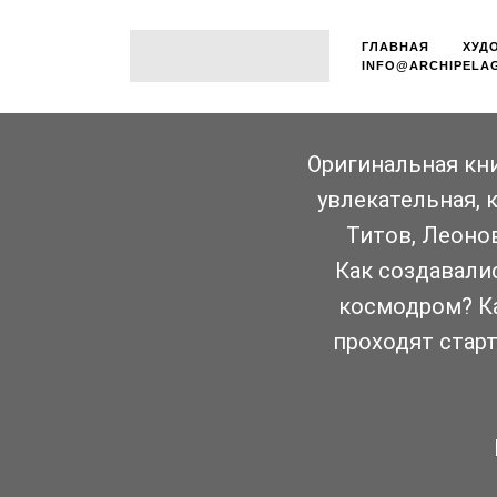
ГЛАВНАЯ
ХУД
INFO@ARCHIPELAG
Перед вам
как к
удивител
Оригинальная кни
изобретате
рассветах 
увлекательная, 
Титов, Леоно
Как создавали
космодром? К
проходят стар