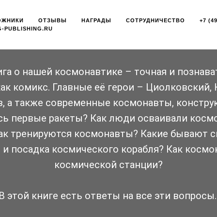
КОСМОС
ОЖНИКИ
ОТЗЫВЫ
НАГРАДЫ
СОТРУДНИЧЕСТВО
+7 (4
-PUBLISHING.RU
и пятое, уточнённое издание познавательной и увле
омикс, книги о космосе и космонавтике. В ней вы н
ьные истории о ракетах и космических станциях, о
га о нашей космонавтике – точная и познава
лях, о прыжках по Луне и инопланетянах, о запахе к
в сутки, о невесомости и полётах со скоростью 28 
как комикс. Главные её герои – Циолковский, К
в, а также современные космонавты, конструк
КУПИТЬ
сь первые ракеты? Как люди осваивали космо
ак тренируются космонавты? Какие бывают с
т и посадка космического корабля? Как космо
космической станции?
В этой книге есть ответы на все эти вопросы